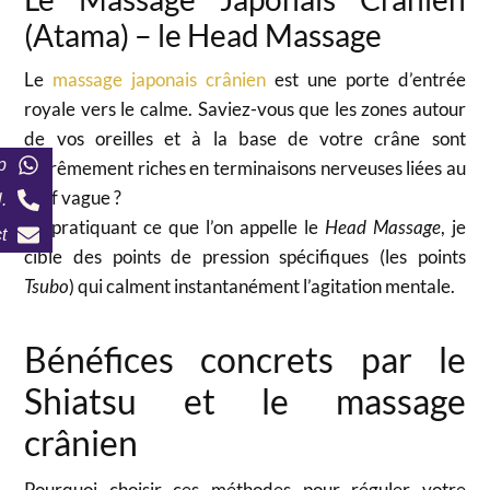
(Atama) – le Head Massage
Le
massage japonais crânien
est une porte d’entrée
royale vers le calme. Saviez-vous que les zones autour
de vos oreilles et à la base de votre crâne sont
p
extrêmement riches en terminaisons nerveuses liées au
nerf vague ?
.
En pratiquant ce que l’on appelle le
Head Massage
, je
t
cible des points de pression spécifiques (les points
Tsubo
) qui calment instantanément l’agitation mentale.
Bénéfices concrets par le
Shiatsu et le massage
crânien
Pourquoi choisir ces méthodes pour réguler votre