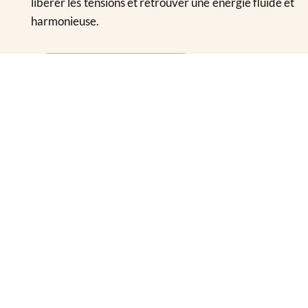
libérer les tensions et retrouver une énergie fluide et
harmonieuse.
EXPLORER LES MASSAGES